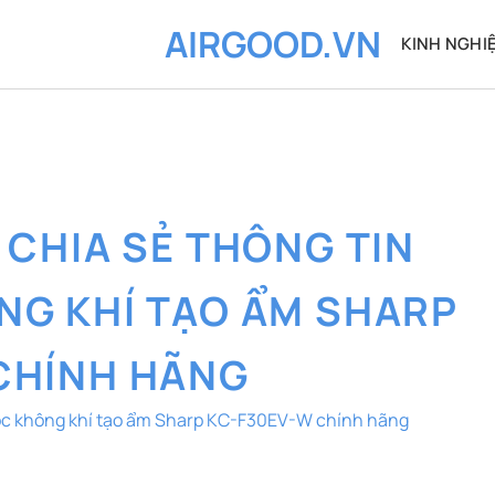
AIRGOOD.VN
KINH NGHI
:
CHIA SẺ THÔNG TIN
NG KHÍ TẠO ẨM SHARP
CHÍNH HÃNG
lọc không khí tạo ẩm Sharp KC-F30EV-W chính hãng