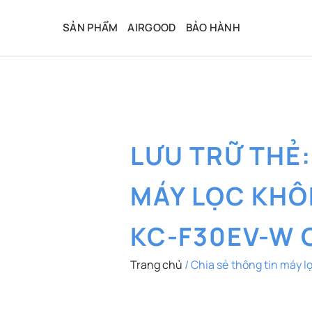
Bỏ
qua
SẢN PHẨM
AIRGOOD
BẢO HÀNH
nội
dung
LƯU TRỮ THẺ
MÁY LỌC KHÔ
KC-F30EV-W 
Trang chủ
/
Chia sẻ thông tin máy 